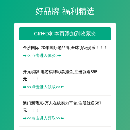
好品牌 福利精选
Ctrl+D将本页添加到收藏夹
金沙国际-20年国际老品牌,全球顶级娱乐！！！
➡️<<点击进入体验>⬅️
开元棋牌-电游棋牌彩票捕鱼,注册就送595
元！！！
➡️<<点击进入领取>>⬅️
澳门新葡京-万人在线实力平台,注册就送587
元！！！
➡️<<点击进入领取>>⬅️